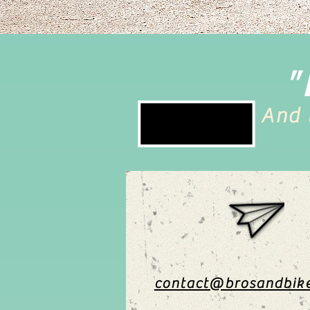
"
And 
contact@brosandbik