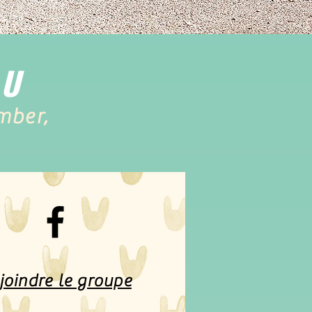
OU
mber,
joindre le groupe