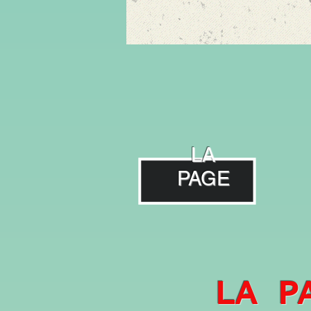
LA
PAGE
LA P