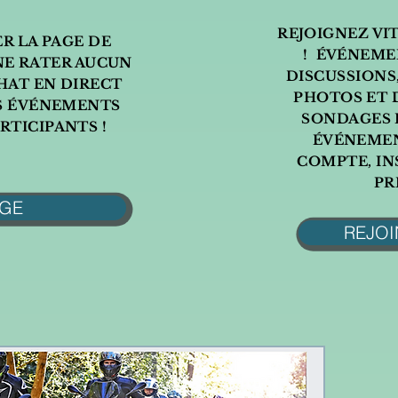
REJOIGNEZ VI
ER LA PAGE DE
! ÉVÉ
NEMEN
NE RATER AUCUN
DISCUSSIONS
HAT EN DIRECT
PHOTOS ET D
S ÉVÉNEMENTS
SONDAGES 
RTICIPANTS !
ÉVÉNEMEN
COMPTE, IN
PR
AGE
REJOI