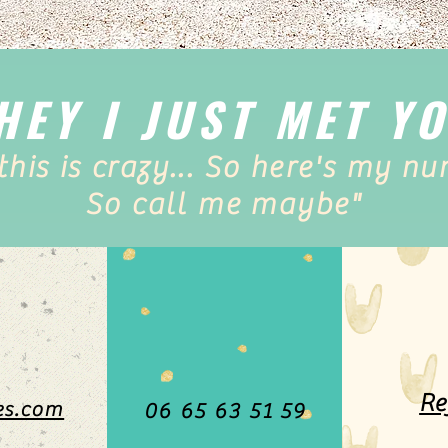
HEY I JUST MET Y
this is crazy... So here's my nu
So call me maybe"
Re
es.com
06 65 63 51 59