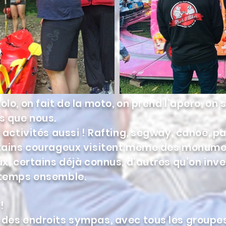
olo, on fait de la moto, on prend l’apero, on 
s que nous.
s activités aussi ! Rafting, segway, canoë, p
rtains courageux visitent même des monumen
eux, certains déjà connus, d’autres qu’on in
u temps ensemble.
!
 des endroits sympas, avec tous les groupes