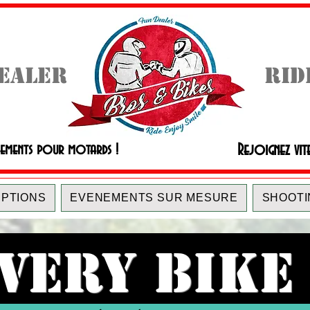
DEALER
RID
Rejoignez vit
nements pour motards !
IPTIONS
EVENEMENTS SUR MESURE
SHOOTI
VERY BIKE