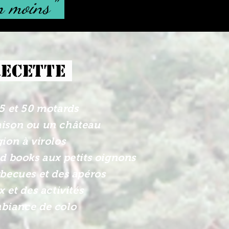
 en moins"
RECETTE
25 et 50 motards
ison ou un château
ion à virolos
ad books aux petits oignons
rbecues et des apéros
x et des activités
biance de colo