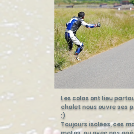
Les colos ont lieu part
chalet nous ouvre ses p
:)
Toujours isolées, ces m
motos, ou avec nos apéro