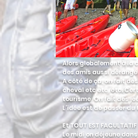
Alors globalement à la c
des amis aussi dérangé
A côté de ça, on fait de
cheval etc etc etc. Ce
tourisme. On fait des j
L’idée est de passer d
Et TOUT EST FACULTATIF 
Le midi on déjeune dans