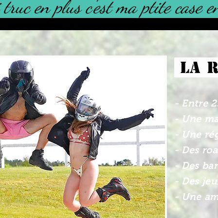
 truc en plus c'est ma ptite case
LA 
- Entre 
- Une ma
- Une rég
- Des ro
- Des ba
- Des jeu
- Une am