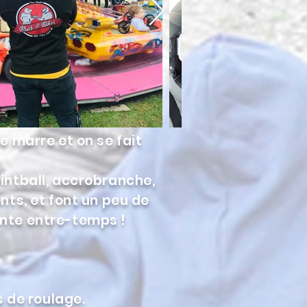
se marre et on se fait
aintball, accrobranche,
ts, et font un peu de
vente entre-temps !
 de roulage.