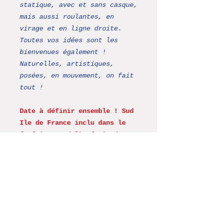
statique, avec et sans casque,
mais aussi roulantes, en
virage et en ligne droite.
Toutes vos idées sont les
bienvenues également !
Naturelles, artistiques,
posées, en mouvement, on fait
tout !
Date à définir ensemble ! Sud
Ile de France inclu dans le
forfait, au delà, frais de
déplacement à prévoir. Merci
de nous envoyer un mail sur le
site ou via facebook !
Autres moyens de paiement
Si vous souhaitez payer par