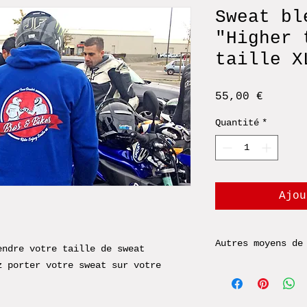
Sweat bl
"Higher 
taille X
Prix
55,00 €
Quantité
*
Ajou
Autres moyens de
endre votre taille de sweat
z porter votre sweat sur votre
Si vous souhaite
espèces, ou préf
propre, merci de