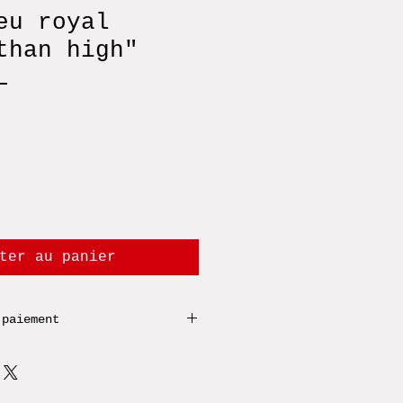
eu royal
than high"
L
ter au panier
 paiement
z payer par chèque ou
eréz une remise en main
 commander par mail !